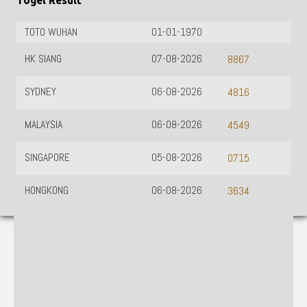
TOTO WUHAN
01-01-1970
HK SIANG
07-08-2026
8867
SYDNEY
06-08-2026
4816
MALAYSIA
06-08-2026
4549
SINGAPORE
05-08-2026
0715
HONGKONG
06-08-2026
3634