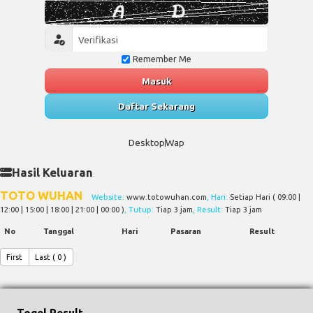
Remember Me
Masuk
Daftar Sekarang
Desktop
Wap
Hasil Keluaran
TOTO WUHAN
Website:
www.totowuhan.com
, Hari:
Setiap Hari ( 09:00 |
12:00 | 15:00 | 18:00 | 21:00 | 00:00 )
, Tutup:
Tiap 3 jam
, Result:
Tiap 3 jam
No
Tanggal
Hari
Pasaran
Result
First
Last ( 0 )
Togel Result